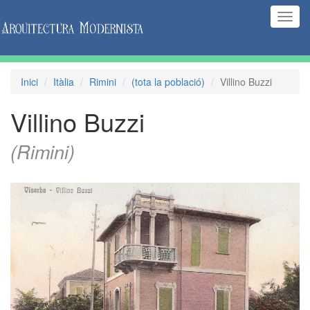
(Inte
naveg
Inici
Itàlia
Rimini
(tota la població)
Villino Buzzi
Villino Buzzi
(Rimini)