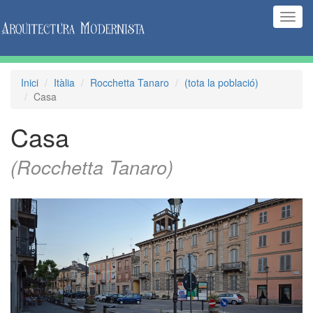
(Inte
naveg
Inici
Itàlia
Rocchetta Tanaro
(tota la població)
Casa
Casa
(Rocchetta Tanaro)