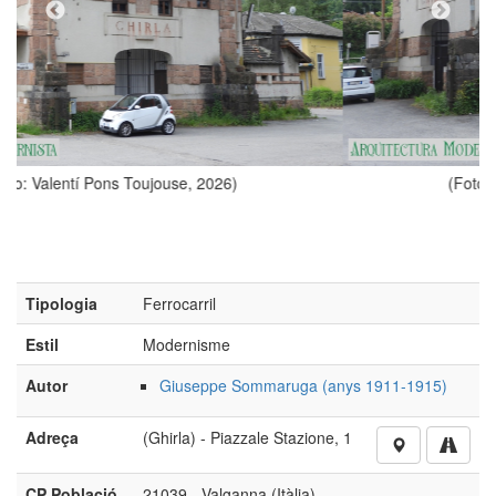
 2026)
(Foto: Valentí Pons Toujouse, 2026
Tipologia
Ferrocarril
Estil
Modernisme
Autor
Giuseppe Sommaruga (anys 1911-1915)
Adreça
(Ghirla) - Piazzale Stazione, 1
CP Població
21039 - Valganna (Itàlia)