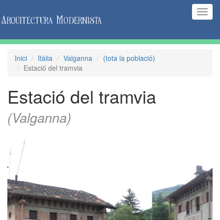
(Inte
naveg
Inici
Itàlia
Valganna
(tota la població)
Estació del tramvia
Estació del tramvia
(Valganna)