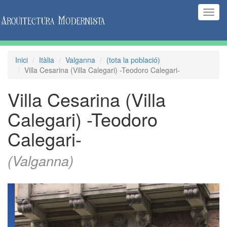
(Inte
naveg
Inici
Itàlia
Valganna
(tota la població)
Villa Cesarina (Villa Calegari) -Teodoro Calegari-
Villa Cesarina (Villa
Calegari) -Teodoro
Calegari-
(Valganna)