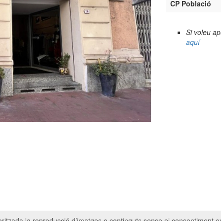
CP Població
Si voleu a
aquí
ritzada la reproducció d’imatges o continguts sense el consentiment ex