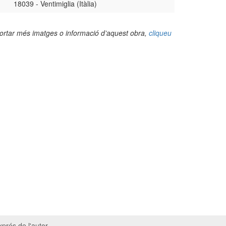
18039 - Ventimiglia (Itàlia)
portar més imatges o informació d’aquest obra,
cliqueu
prés de l'autor