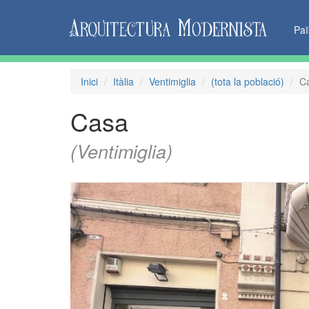
Pa
Inici
Itàlia
Ventimiglia
(tota la població)
C
Casa
(Ventimiglia)