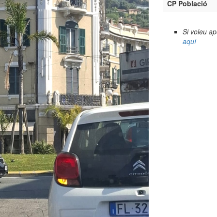
CP Població
Si voleu a
aquí