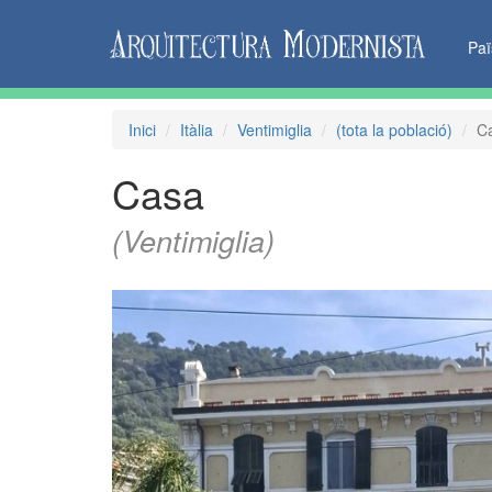
Pa
Inici
Itàlia
Ventimiglia
(tota la població)
C
Casa
(Ventimiglia)