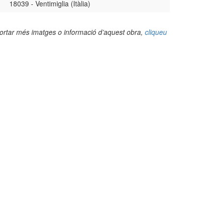
18039 - Ventimiglia (Itàlia)
portar més imatges o informació d’aquest obra,
cliqueu
(Foto: Javier Romeu, 2026)