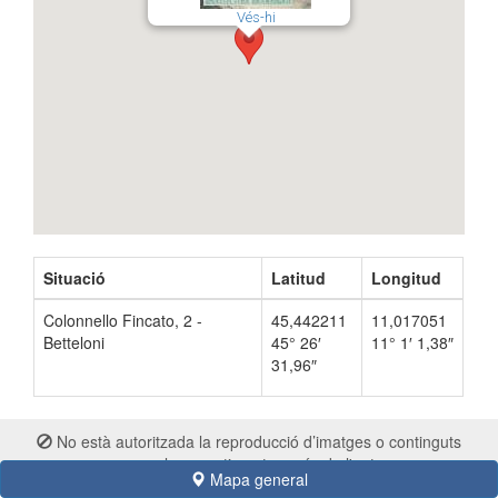
Vés-hi
Situació
Latitud
Longitud
Colonnello Fincato, 2 -
45,442211
11,017051
Betteloni
45° 26′
11° 1′ 1,38″
31,96″
No està autoritzada la reproducció d’imatges o continguts
sense el consentiment exprés de l'autor
Mapa general