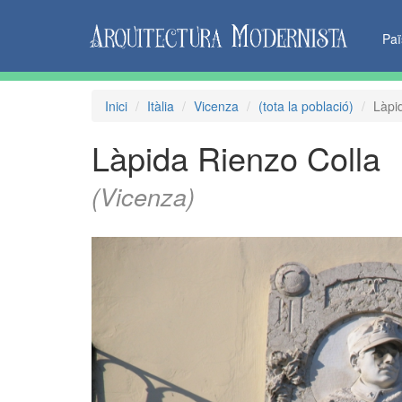
Pa
Inici
Itàlia
Vicenza
(tota la població)
Làpi
Làpida Rienzo Colla
(Vicenza)