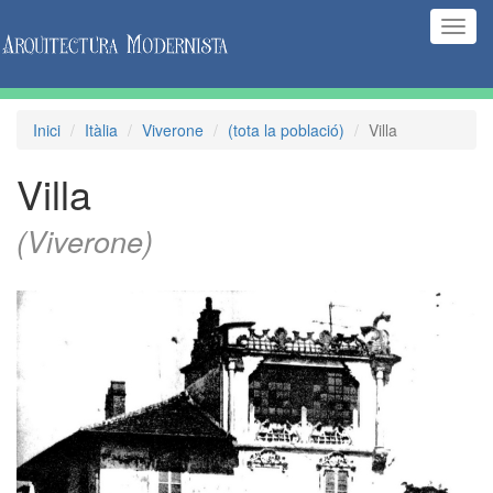
(Inte
naveg
Inici
Itàlia
Viverone
(tota la població)
Villa
Villa
(Viverone)