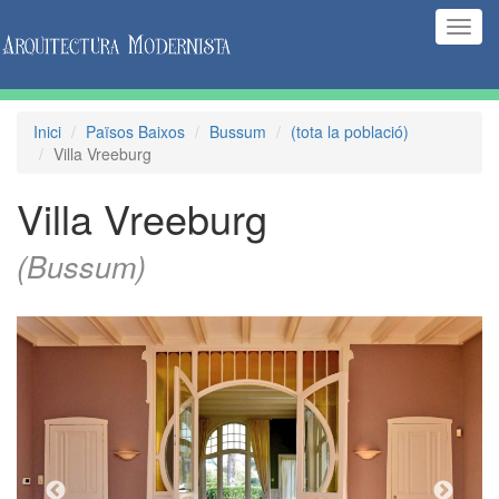
(Inte
naveg
Inici
Països Baixos
Bussum
(tota la població)
Villa Vreeburg
Villa Vreeburg
(Bussum)