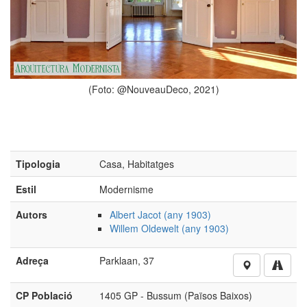
(Foto: @Nouveau
veauDeco, 2021)
Tipologia
Casa, Habitatges
Estil
Modernisme
Autors
Albert Jacot (any 1903)
Willem Oldewelt (any 1903)
Adreça
Parklaan, 37
CP Població
1405 GP - Bussum (Països Baixos)