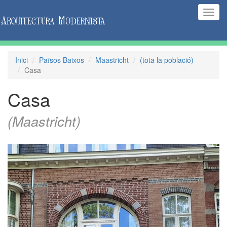
(Inte
naveg
Inici
Països Baixos
Maastricht
(tota la població)
Casa
Casa
(Maastricht)