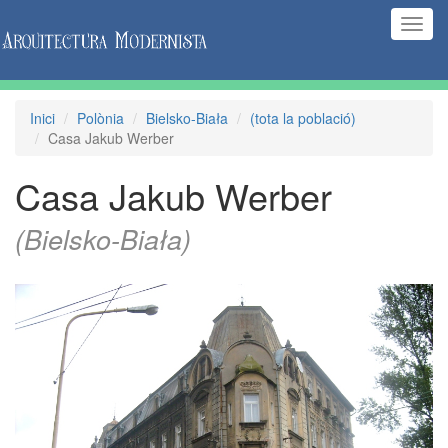
(Inte
naveg
Inici
Polònia
Bielsko-Biała
(tota la població)
Casa Jakub Werber
Casa Jakub Werber
(Bielsko-Biała)