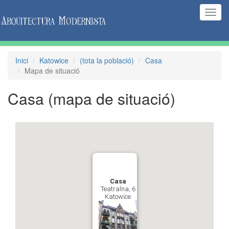
(Inte
naveg
Inici
Katowice
(tota la població)
Casa
Mapa de situació
Casa
(mapa de situació)
Casa
Teatralna, 6
Katowice