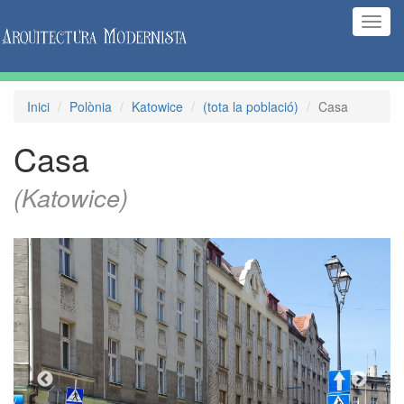
(Inte
naveg
Inici
Polònia
Katowice
(tota la població)
Casa
Casa
(Katowice)