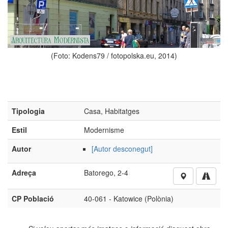
to: Kodens79 / fotopolska.eu, 2014)
Tipologia
Casa, Habitatges
Estil
Modernisme
Autor
[Autor desconegut]
Adreça
Batorego, 2-4
(Foto: K
CP Població
40-061 - Katowice (Polònia)