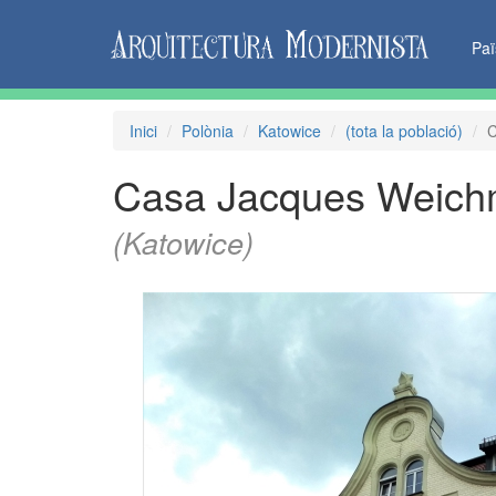
Pa
Inici
Polònia
Katowice
(tota la població)
C
Casa Jacques Weic
(Katowice)