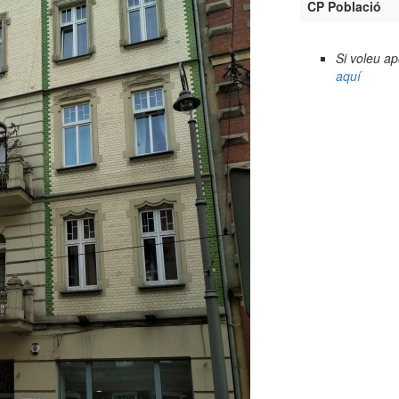
CP Població
Si voleu a
aquí