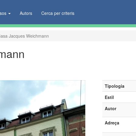
ïsos
Autors
Cerca per criteris
asa Jacques Weichmann
hmann
Tipologia
Estil
Autor
Adreça