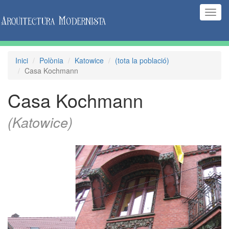
(Inte
naveg
Inici
Polònia
Katowice
(tota la població)
Casa Kochmann
Casa Kochmann
(Katowice)