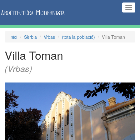
(Inte
naveg
Inici
Sèrbia
Vrbas
(tota la població)
Villa Toman
Villa Toman
(Vrbas)