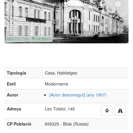
Tipologia
Casa, Habitatges
(Fo
Estil
Modernisme
Autor
[Autor desconegut] (any 1907)
Adreça
Leo Tolstoi, 146
CP Població
659325 - Biïsk (Rússia)