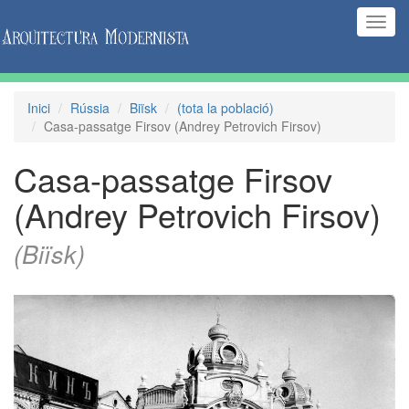
(Inte
naveg
Inici
Rússia
Biïsk
(tota la població)
Casa-passatge Firsov (Andrey Petrovich Firsov)
Casa-passatge Firsov
(Andrey Petrovich Firsov)
(Biïsk)