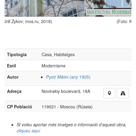
8)
(Foto: Kirill Zykov; mos.ru, 2018)
Tipologia
Casa, Habitatges
Estil
Modernisme
Autor
Pyotr Mikini (any 1905)
Adreça
Novinskiy boulevard, 18A
CP Població
119021 - Moscou (Rússia)
Si voleu aportar més imatges o informació d’aquest obra,
cliqueu aquí