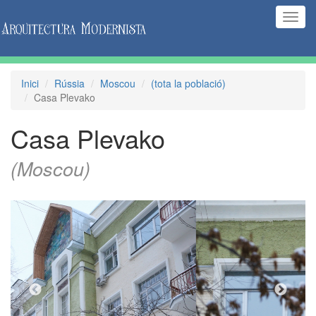
(Inte
naveg
Inici
Rússia
Moscou
(tota la població)
Casa Plevako
Casa Plevako
(Moscou)