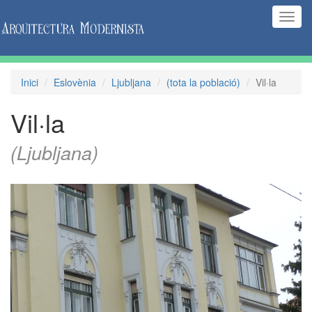
(Inte
naveg
Inici
Eslovènia
Ljubljana
(tota la població)
Vil·la
Vil·la
(Ljubljana)