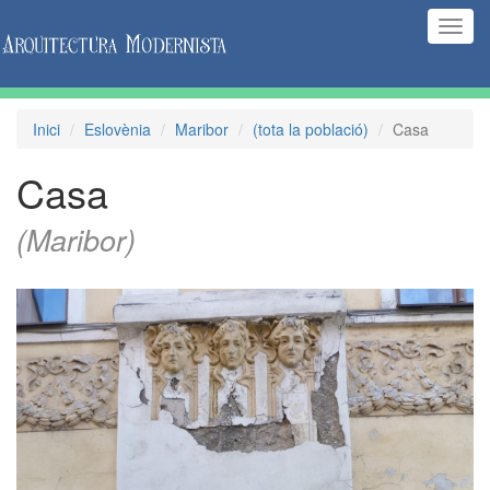
(Inte
naveg
Inici
Eslovènia
Maribor
(tota la població)
Casa
Casa
(Maribor)