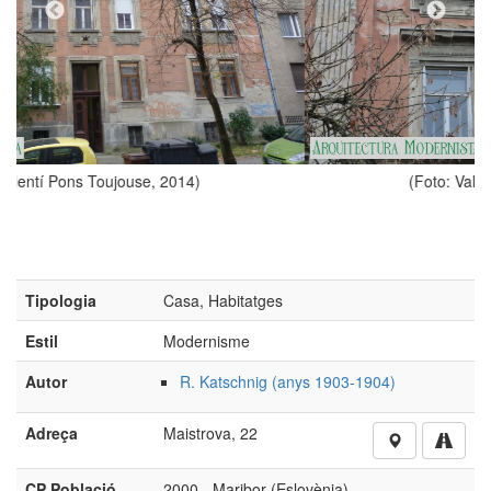
)
(Foto: Valentí Pons Toujouse, 2014)
Tipologia
Casa, Habitatges
Estil
Modernisme
Autor
R. Katschnig (anys 1903-1904)
Adreça
Maistrova, 22
CP Població
2000 - Maribor (Eslovènia)