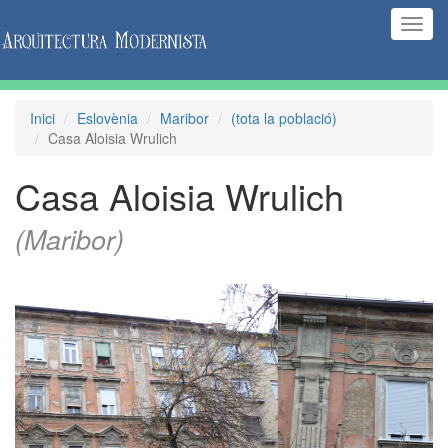
(Inte
naveg
Inici
Eslovènia
Maribor
(tota la població)
Casa Aloisia Wrulich
Casa Aloisia Wrulich
(Maribor)