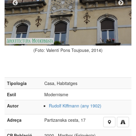
ons Toujouse, 2014)
(Foto: Valentí Pons 
Tipologia
Casa, Habitatges
Estil
Modernisme
Autor
Rudolf Kiffmann (any 1902)
Adreça
Partizanska cesta, 17
CP Població
2000 - Maribor (Eslovènia)