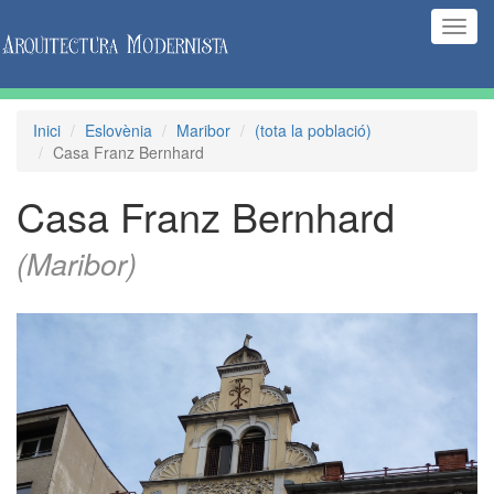
(Inte
naveg
Inici
Eslovènia
Maribor
(tota la població)
Casa Franz Bernhard
Casa Franz Bernhard
(Maribor)