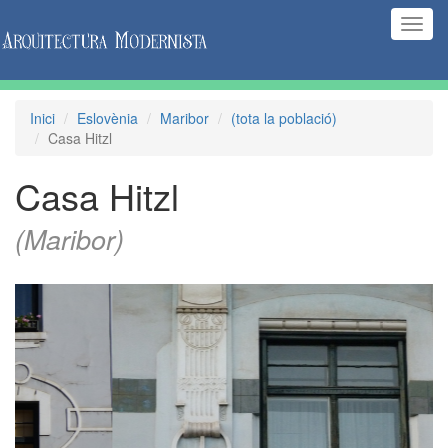
(Inte
naveg
Inici
Eslovènia
Maribor
(tota la població)
Casa Hitzl
Casa Hitzl
(Maribor)