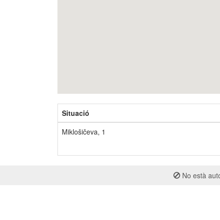
Situació
Miklošičeva, 1
No està auto