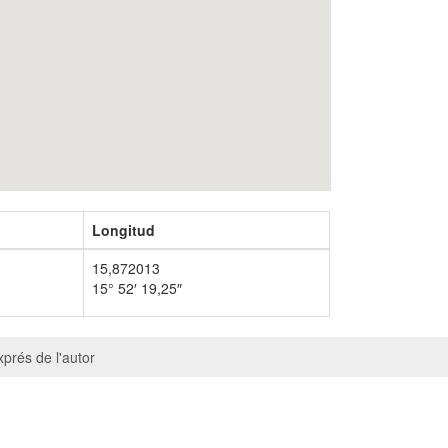
Longitud
15,872013
15° 52′ 19,25″
prés de l'autor