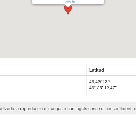
Vés-hi
Latitud
46,420132
46° 25′ 12,47″
ritzada la reproducció d’imatges o continguts sense el consentiment ex