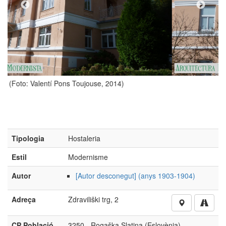
14)
(Foto: Valentí Pons Toujouse, 2014)
Tipologia
Hostaleria
Estil
Modernisme
Autor
[Autor desconegut] (anys 1903-1904)
Adreça
Zdraviliški trg, 2
CP Població
3250 - Rogaška Slatina (Eslovènia)