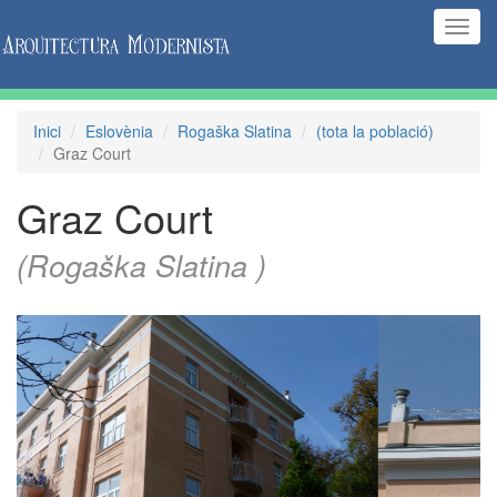
(Inte
naveg
Inici
Eslovènia
Rogaška Slatina
(tota la població)
Graz Court
Graz Court
(Rogaška Slatina )