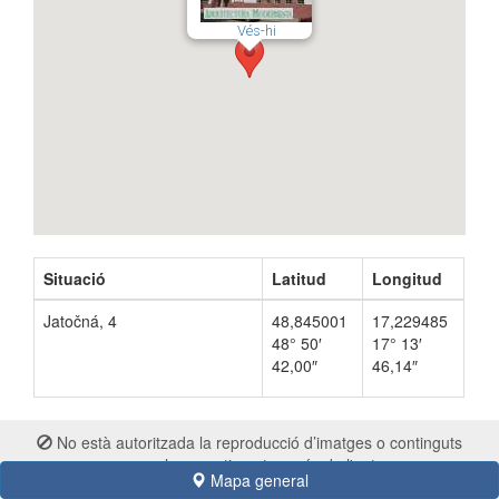
Vés-hi
Situació
Latitud
Longitud
Jatočná, 4
48,845001
17,229485
48° 50′
17° 13′
42,00″
46,14″
No està autoritzada la reproducció d’imatges o continguts
sense el consentiment exprés de l'autor
Mapa general