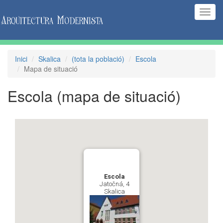
(Inte
naveg
Inici
Skalica
(tota la població)
Escola
Mapa de situació
Escola
(mapa de situació)
Escola
Jatočná, 4
Skalica