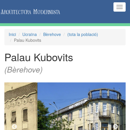
(Inte
naveg
Inici
Ucraïna
Bèrehove
(tota la població)
Palau Kubovits
Palau Kubovits
(Bèrehove)