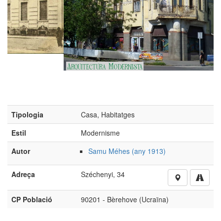
(Foto: Viacheslav Galievskyi; CC BY-SA 3.0, 2012)
Tipologia
Casa, Habitatges
Estil
Modernisme
Autor
Samu Méhes (any 1913)
Adreça
Széchenyi, 34
CP Població
90201 - Bèrehove (Ucraïna)