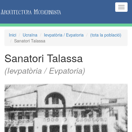
(Inte
naveg
Inici
Ucraïna
Ievpatòria / Evpatoria
(tota la població)
Sanatori Talassa
Sanatori Talassa
(Ievpatòria / Evpatoria)