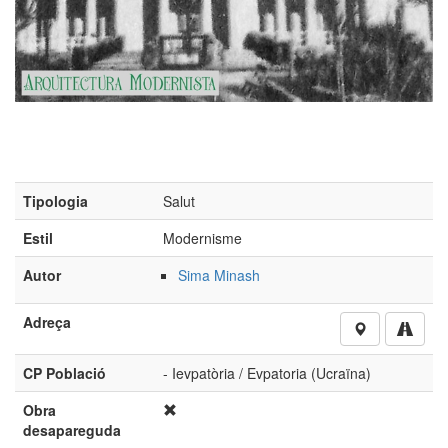
Tipologia
Salut
Estil
Modernisme
Autor
Sima Minash
Adreça
CP Població
- Ievpatòria / Evpatoria (Ucraïna)
Obra
desapareguda