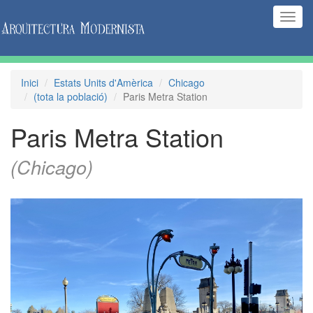
(Inte
naveg
Inici
Estats Units d'Amèrica
Chicago
(tota la població)
Paris Metra Station
Paris Metra Station
(Chicago)