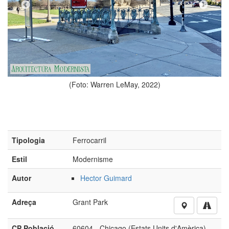
to: Warren LeMay, 2022)
(Foto: 
Tipologia
Ferrocarril
Estil
Modernisme
Autor
Hector Guimard
Adreça
Grant Park
CP Població
60604 - Chicago (Estats Units d'Amèrica)