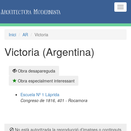
(Inte
naveg
Inici
AR
Victoria
Victoria (Argentina)
Obra desapareguda
Obra especialment interessant
Escuela Nº 1 Láprida
Congreso de 1816, 401 - Rocamora
No està autoritzada la reproducció d’imatges o continguts