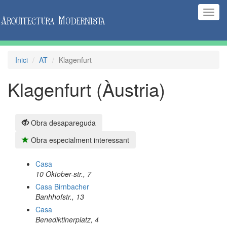
(Inte
naveg
Inici
AT
Klagenfurt
Klagenfurt (Àustria)
Obra desapareguda
Obra especialment interessant
Casa
10 Oktober-str., 7
Casa Birnbacher
Banhhofstr., 13
Casa
Benediktinerplatz, 4