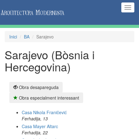
(Inte
naveg
Inici
BA
Sarajevo
Sarajevo (Bòsnia i
Hercegovina)
Obra desapareguda
Obra especialment interessant
Casa Nikola Franičević
Ferhadija, 13
Casa Mayer Altarc
Ferhadija, 22