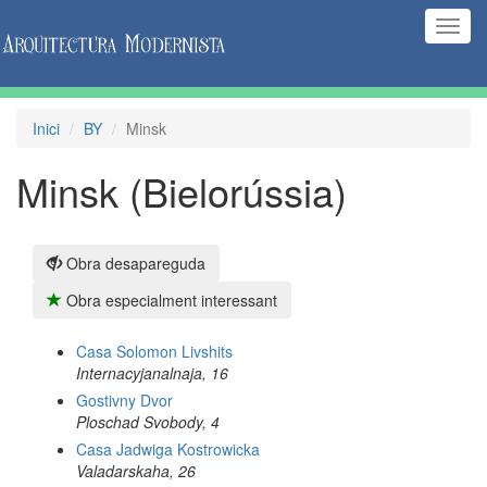
(Inte
naveg
Inici
BY
Minsk
Minsk (Bielorússia)
Obra desapareguda
Obra especialment interessant
Casa Solomon Livshits
Internacyjanalnaja, 16
Gostivny Dvor
Ploschad Svobody, 4
Casa Jadwiga Kostrowicka
Valadarskaha, 26