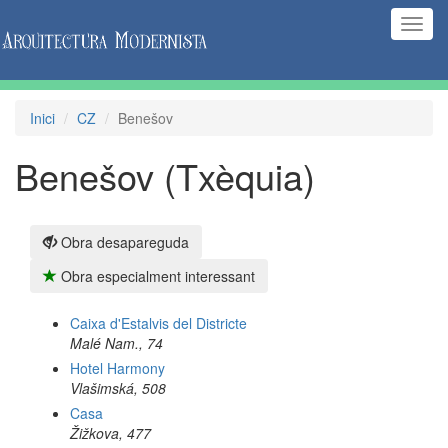
(Inte
naveg
Inici
CZ
Benešov
Benešov (Txèquia)
Obra desapareguda
Obra especialment interessant
Caixa d'Estalvis del Districte
Malé Nam., 74
Hotel Harmony
Vlašimská, 508
Casa
Žižkova, 477