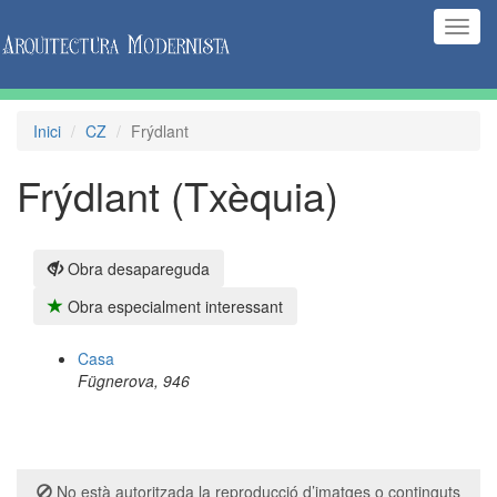
(Inte
naveg
Inici
CZ
Frýdlant
Frýdlant (Txèquia)
Obra desapareguda
Obra especialment interessant
Casa
Fügnerova, 946
No està autoritzada la reproducció d’imatges o continguts