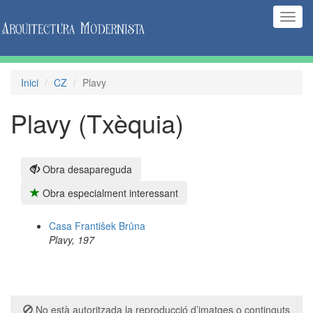
(Inte
naveg
Inici
CZ
Plavy
Plavy (Txèquia)
Obra desapareguda
Obra especialment interessant
Casa František Brůna
Plavy, 197
No està autoritzada la reproducció d’imatges o continguts