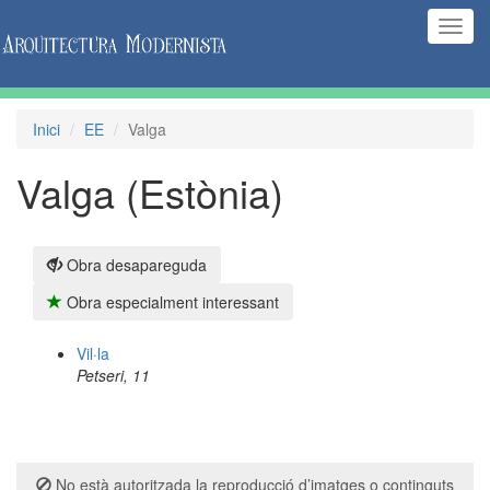
(Inte
naveg
Inici
EE
Valga
Valga (Estònia)
Obra desapareguda
Obra especialment interessant
Vil·la
Petseri, 11
No està autoritzada la reproducció d’imatges o continguts