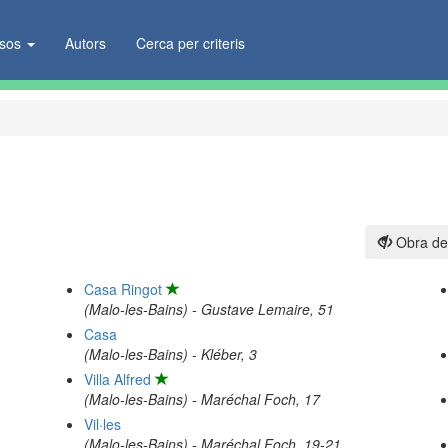
ïsos
Autors
Cerca per criteris
Obra de
Casa Ringot
(Malo-les-Bains) - Gustave Lemaire, 51
Casa
(Malo-les-Bains) - Kléber, 3
Villa Alfred
(Malo-les-Bains) - Maréchal Foch, 17
Vil·les
(Malo-les-Bains) - Maréchal Foch, 19-21