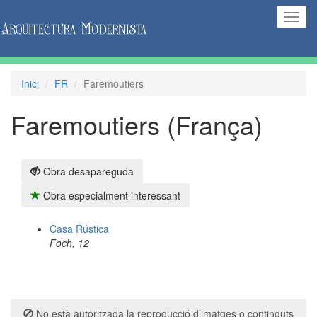
(Inte
naveg
Inici
FR
Faremoutiers
Faremoutiers (França)
Obra desapareguda
Obra especialment interessant
Casa Rústica
Foch, 12
No està autoritzada la reproducció d’imatges o continguts