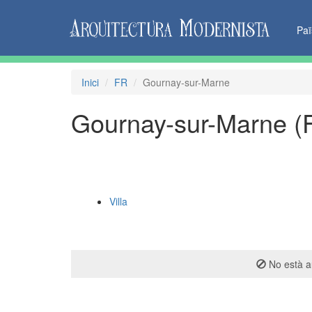
Pa
Inici
FR
Gournay-sur-Marne
Gournay-sur-Marne (
Villa
No està au