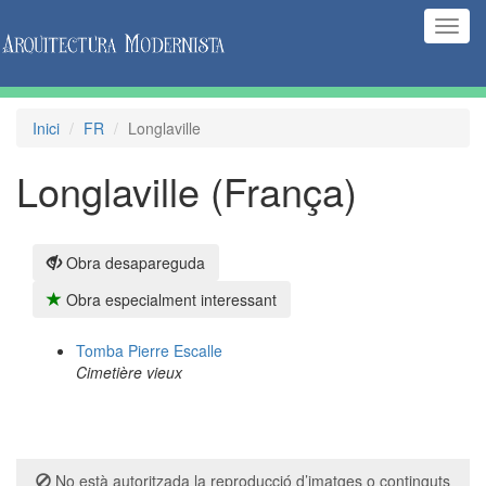
(Inte
naveg
Inici
FR
Longlaville
Longlaville (França)
Obra desapareguda
Obra especialment interessant
Tomba Pierre Escalle
Cimetière vieux
No està autoritzada la reproducció d’imatges o continguts