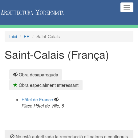
(Inte
naveg
Inici
FR
Saint-Calais
Saint-Calais (França)
Obra desapareguda
Obra especialment interessant
Hôtel de France
Place Hôtel de Ville, 5
No està autoritzada la reproducció d’imatges o continguts