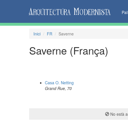
Pa
Inici
FR
Saverne
Saverne (França)
Casa O. Netting
Grand Rue, 70
No està au