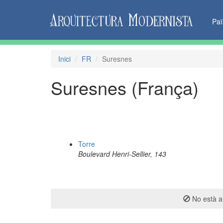
Pa
Inici
FR
Suresnes
Suresnes (França)
Torre
Boulevard Henri-Sellier, 143
No està au