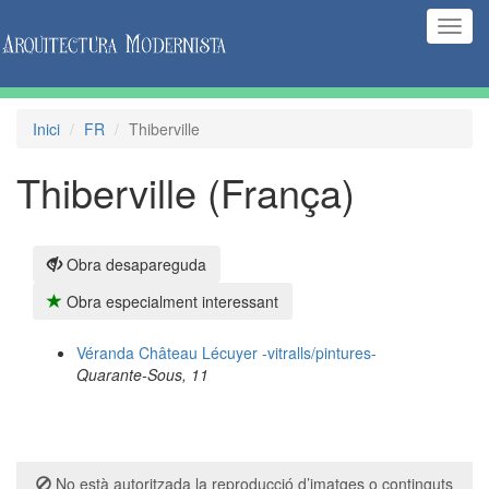
(Inte
naveg
Inici
FR
Thiberville
Thiberville (França)
Obra desapareguda
Obra especialment interessant
Véranda Château Lécuyer -vitralls/pintures-
Quarante-Sous, 11
No està autoritzada la reproducció d’imatges o continguts