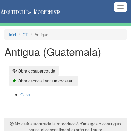
(Inte
naveg
Inici
GT
Antigua
Antigua (Guatemala)
Obra desapareguda
Obra especialment interessant
Casa
No està autoritzada la reproducció d’imatges o continguts
sense el consentiment exprés de l'autor