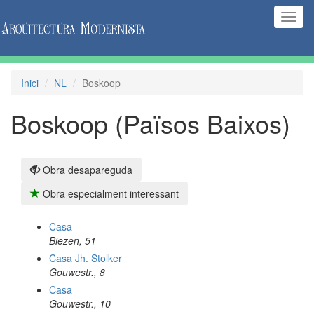
(Inte
naveg
Inici
NL
Boskoop
Boskoop (Països Baixos)
Obra desapareguda
Obra especialment interessant
Casa
Biezen, 51
Casa Jh. Stolker
Gouwestr., 8
Casa
Gouwestr., 10