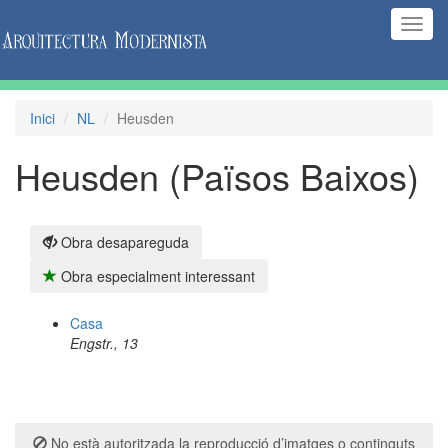
(Inte
naveg
Inici
NL
Heusden
Heusden (Països Baixos)
Obra desapareguda
Obra especialment interessant
Casa
Engstr., 13
No està autoritzada la reproducció d’imatges o continguts