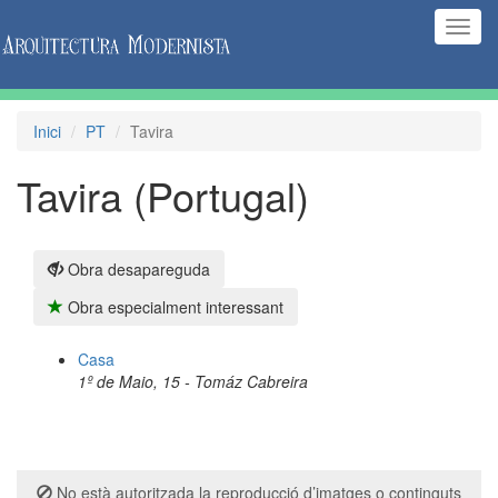
(Inte
naveg
Inici
PT
Tavira
Tavira (Portugal)
Obra desapareguda
Obra especialment interessant
Casa
1º de Maio, 15 - Tomáz Cabreira
No està autoritzada la reproducció d’imatges o continguts